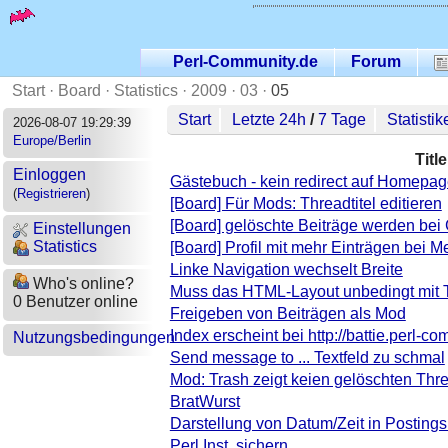
Perl-Community.de
Forum
Start
·
Board
·
Statistics
·
2009
·
03
·
05
Start
Letzte 24h
/
7 Tage
Statistik
2026-08-07 19:29:39
Europe/Berlin
Title
Einloggen
Gästebuch - kein redirect auf Homepag
(
Registrieren
)
[Board] Für Mods: Threadtitel editieren
[Board] gelöschte Beiträge werden bei
Einstellungen
Statistics
[Board] Profil mit mehr Einträgen bei 
Linke Navigation wechselt Breite
Who's online?
Muss das HTML-Layout unbedingt mit T
0 Benutzer online
Freigeben von Beiträgen als Mod
Index erscheint bei http://battie.perl-c
Nutzungsbedingungen
Send message to ... Textfeld zu schmal
Mod: Trash zeigt keien gelöschten Thr
BratWurst
Darstellung von Datum/Zeit in Postings 
Perl Inst. sichern