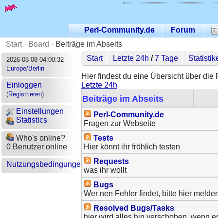
Perl-Community.de
Forum
Start
·
Board
·
Beiträge im Abseits
Start
Letzte 24h
/
7 Tage
Statistik
2026-08-08 04:00:32
Europe/Berlin
Hier findest du eine Übersicht über die
Letzte 24h
Einloggen
(
Registrieren
)
Beiträge im Abseits
Einstellungen
Perl-Community.de
Statistics
Fragen zur Webseite
Tests
Who's online?
Hier könnt ihr fröhlich testen
0 Benutzer online
Requests
Nutzungsbedingungen
was ihr wollt
Bugs
Wer nen Fehler findet, bitte hier melde
Resolved Bugs/Tasks
hier wird alles hin verschoben, wenn es