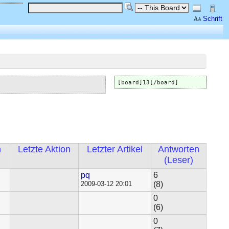
Schrift
[board]13[/board]
n
Letzte Aktion
Letzter Artikel
Antworten
(
Leser
)
pq
6
2009-03-12 20:01
(8)
0
(6)
0