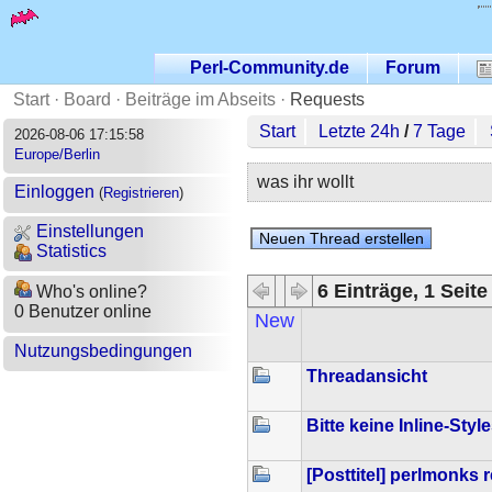
Perl-Community.de
Forum
Start
·
Board
·
Beiträge im Abseits
·
Requests
Start
Letzte 24h
/
7 Tage
2026-08-06 17:15:58
Europe/Berlin
was ihr wollt
Einloggen
(
Registrieren
)
Einstellungen
Statistics
6 Einträge, 1 Seite
Who's online?
0 Benutzer online
New
Nutzungsbedingungen
Threadansicht
Bitte keine Inline-Styl
[Posttitel] perlmonks r