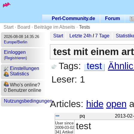
Perl-Community.de
Forum
Start
·
Board
·
Beiträge im Abseits
·
Tests
Start
Letzte 24h
/
7 Tage
Statistik
2026-08-08 14:35:26
Europe/Berlin
test mit einem art
Einloggen
(
Registrieren
)
Tags:
test
Ähnli
Einstellungen
Statistics
Leser: 1
Who's online?
0 Benutzer online
Nutzungsbedingungen
Articles:
hide
open
a
pq
2013-02-
User since
test
2009-03-02
341 Artikel