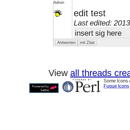
Admin
edit test
Last edited: 201
insert sig here
View
all threads cr
Some Icons 
Fugue Icons