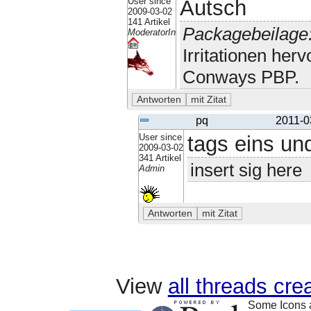
User since
Autsch
2009-03-02
141 Artikel
Packagebeilage
ModeratorIn
Irritationen her
Conways PBP.
pq
2011-0
User since
tags eins un
2009-03-02
341 Artikel
insert sig here
Admin
View
all threads cr
Some Icons 