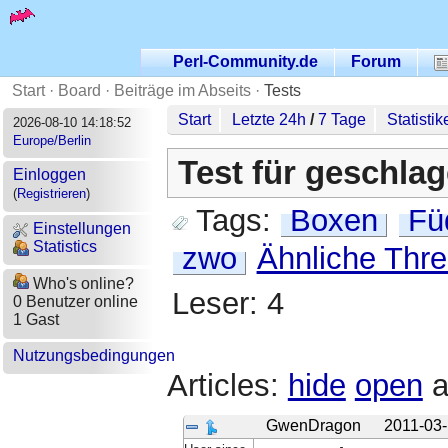
Perl-Community.de
Forum
Start
·
Board
·
Beiträge im Abseits
·
Tests
Start
Letzte 24h
/
7 Tage
Statistik
2026-08-10 14:18:52
Europe/Berlin
Test für geschla
Einloggen
(
Registrieren
)
Tags:
Boxen
Fü
Einstellungen
Statistics
zwo
Ähnliche Thr
Who's online?
Leser: 4
0 Benutzer online
1 Gast
Nutzungsbedingungen
Articles:
hide
open
a
GwenDragon
2011-03-