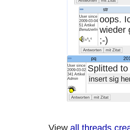
str
User since
oops. I
2009-03-04
51 Artikel
wieder 
BenutzerIn
;-)
pq
20
User since
Splitted t
2009-03-02
341 Artikel
insert sig he
Admin
View
all threads cr