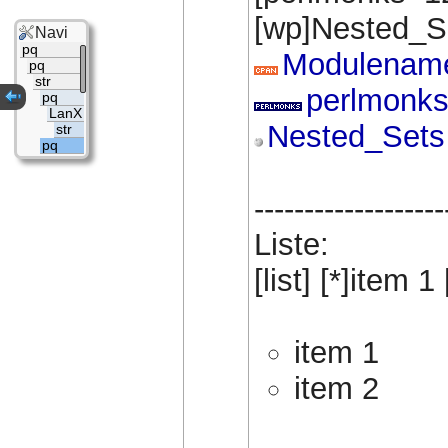
[wp]Nested_S
Navi
pq
Modulenam
pq
str
perlmonks
pq
LanX
Nested_Sets
str
pq
-------------------
Liste:
[list] [*]item 1 
item 1
item 2