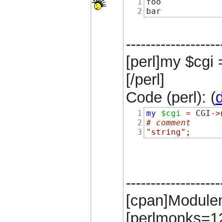
1
foo
2
bar
-------------------
[perl]my $cgi
[/perl]
Code (perl): (
d
1
my
$cgi
=
 CGI
->
2
# comment
3
"string"
;
-------------------
[cpan]Module
[perlmonks=1