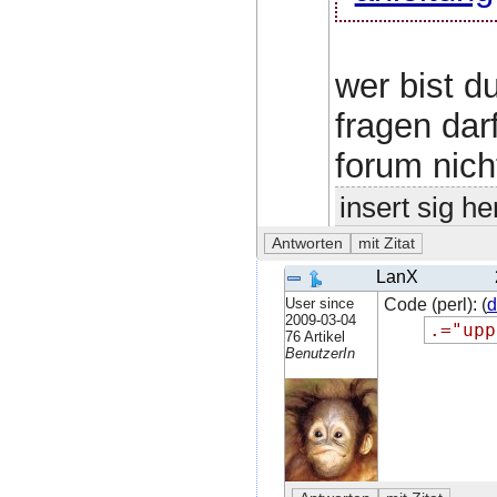
wer bist d
fragen dar
forum nich
insert sig he
LanX
User since
Code (perl): (
d
2009-03-04
.=
"upp
76 Artikel
BenutzerIn