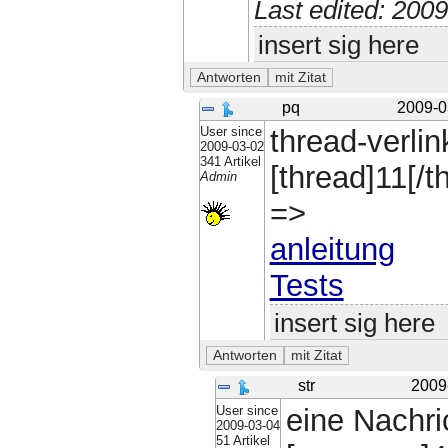
Last edited: 200
insert sig here
pq
2009-0
User since
thread-verlin
2009-03-02
341 Artikel
[thread]11[/t
Admin
=>
anleitung
Tests
insert sig here
str
2009
User since
eine Nachri
2009-03-04
51 Artikel