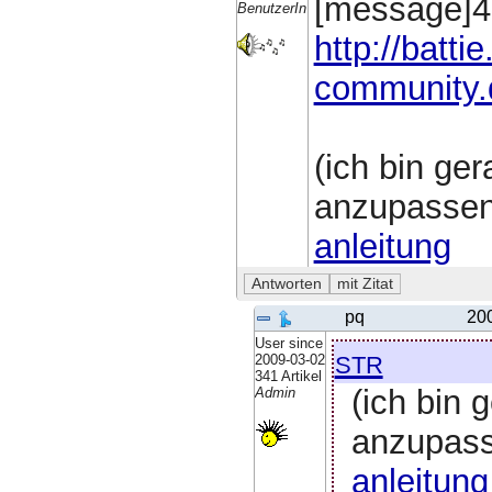
[message]4
BenutzerIn
http://battie
community.
(ich bin ge
anzupassen
anleitung
pq
20
User since
str
2009-03-02
341 Artikel
(ich bin 
Admin
anzupas
anleitung