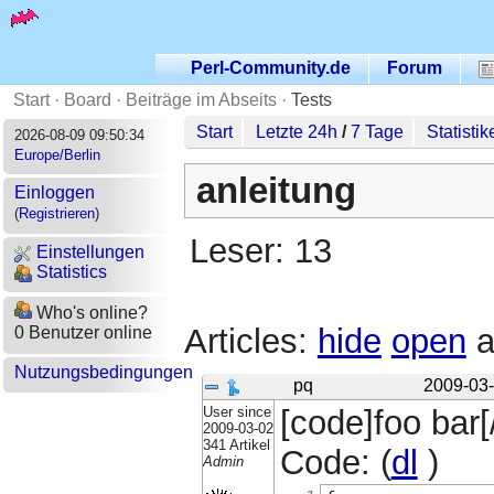
Perl-Community.de
Forum
Start
·
Board
·
Beiträge im Abseits
·
Tests
Start
Letzte 24h
/
7 Tage
Statistik
2026-08-09 09:50:34
Europe/Berlin
anleitung
Einloggen
(
Registrieren
)
Leser: 13
Einstellungen
Statistics
Who's online?
Articles:
hide
open
a
0 Benutzer online
Nutzungsbedingungen
pq
2009-03-
User since
[code]foo bar[
2009-03-02
341 Artikel
Code: (
dl
)
Admin