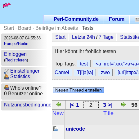
Perl-Community.de
Forum
Start
·
Board
·
Beiträge im Abseits
·
Tests
Start
Letzte 24h
/
7 Tage
Statistik
2026-08-07 04:55:38
Europe/Berlin
Hier könnt ihr fröhlich testen
Einloggen
(
Registrieren
)
Top Tags:
test
<a href="xxx">a</a
Einstellungen
Camel
T[i]a[/a]
zwo
[url]http://
Statistics
Who's online?
0 Benutzer online
|< 1
2
3 >|
56
Nutzungsbedingungen
New
Title
unicode