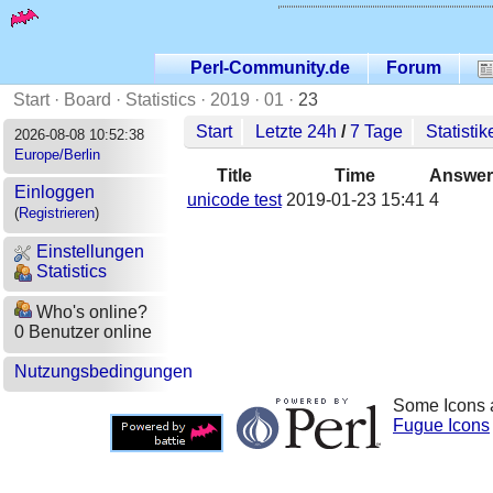
Perl-Community.de
Forum
Start
·
Board
·
Statistics
·
2019
·
01
·
23
Start
Letzte 24h
/
7 Tage
Statistik
2026-08-08 10:52:38
Europe/Berlin
Title
Time
Answer
Einloggen
unicode test
2019-01-23 15:41
4
(
Registrieren
)
Einstellungen
Statistics
Who's online?
0 Benutzer online
Nutzungsbedingungen
Some Icons 
Fugue Icons