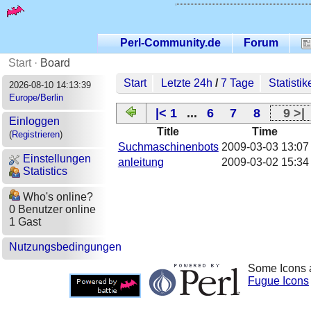
Perl-Community.de
Forum
Start
·
Board
Start
Letzte 24h
/
7 Tage
Statistik
2026-08-10 14:13:39
Europe/Berlin
|< 1
...
6
7
8
9 >|
Einloggen
Title
Time
(
Registrieren
)
Suchmaschinenbots
2009-03-03 13:07
Einstellungen
anleitung
2009-03-02 15:34
Statistics
Who's online?
0 Benutzer online
1 Gast
Nutzungsbedingungen
Some Icons 
Fugue Icons