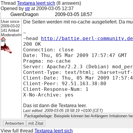
Thread
Textarea leert sich
(8 answers)
Opened by
str
at
2009-03-05 12:37
GwenDragon
2009-03-05 18:57
User since
Die Seiten werden mit no-cache ausgeliefert. Da mu
2009-03-02
141 Artikel
~
ModeratorIn
~head
http://battie.perl-community.de
200 OK
Connection: close
Date: Thu, 05 Mar 2009 17:57:47 GMT
Pragma: no-cache
Server: Apache/2.2.3 (Debian) mod_per
Content-Type: text/html; charset=utf-
Client-Date: Thu, 05 Mar 2009 17:57:4
Client-Peer: 92.51.163.38:80
Client-Response-Num: 1
X-No-Archive: yes
Das ist dann die Textarea leer.
Last edited: 2009-03-05 18:58:19 +0100 (CET)
Packagebeilage:
Beispiele können bei Anfängern Irritationen h
View full thread
Textarea leert sich