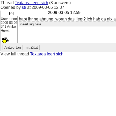
Thread
Textarea leert sich
(8 answers)
Opened by
str
at
2009-03-05 12:37
pq
2009-03-05 12:59
User since
habt ihr ne ahnung, woran das liegt? ich hab da nix 
2009-03-02
insert sig here
341 Artikel
Admin
View full thread
Textarea leert sich